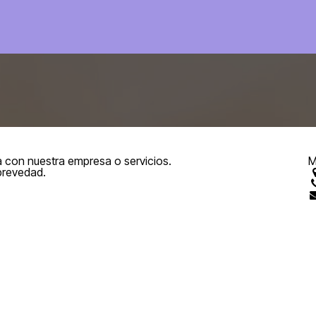
omos?
Servicios
Proyectos destacados
Agenda en showroo
 con nuestra empresa o servicios.
M
brevedad.